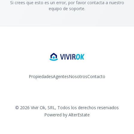
Si crees que esto es un error, por favor contacta a nuestro
equipo de soporte.
Propiedades
Agentes
Nosotros
Contacto
Facebook
Instagram
YouTube
©
2026
Vivir Ok, SRL
,
Todos los derechos reservados
Powered by
AlterEstate