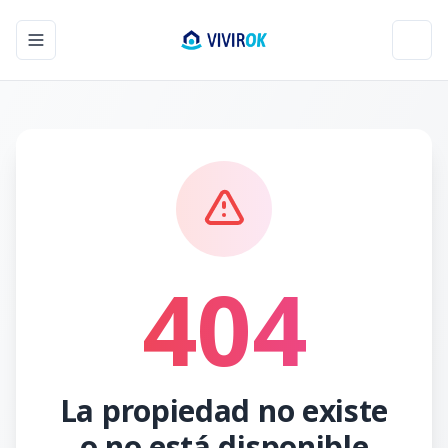
Toggle navigation menu
Toggl
404
La propiedad no existe
o no está disponible