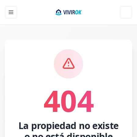
Toggle navigation menu
Toggl
404
La propiedad no existe
o no está disponible