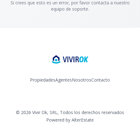
Si crees que esto es un error, por favor contacta a nuestro
equipo de soporte.
Propiedades
Agentes
Nosotros
Contacto
Facebook
Instagram
YouTube
©
2026
Vivir Ok, SRL
,
Todos los derechos reservados
Powered by
AlterEstate