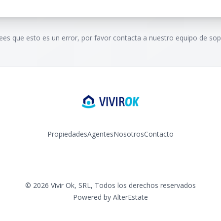
rees que esto es un error, por favor contacta a nuestro equipo de sop
Propiedades
Agentes
Nosotros
Contacto
Facebook
Instagram
YouTube
©
2026
Vivir Ok, SRL
,
Todos los derechos reservados
Powered by
AlterEstate