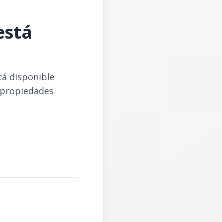
está
tá disponible
 propiedades