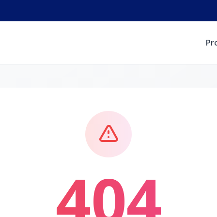
Pr
404