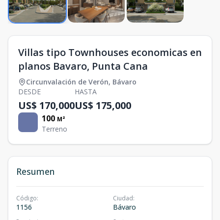
Villas tipo Townhouses economicas en
planos Bavaro, Punta Cana
Circunvalación de Verón
,
Bávaro
DESDE
HASTA
US$ 170,000
US$ 175,000
100
M²
Terreno
Resumen
Código
:
Ciudad
:
1156
Bávaro