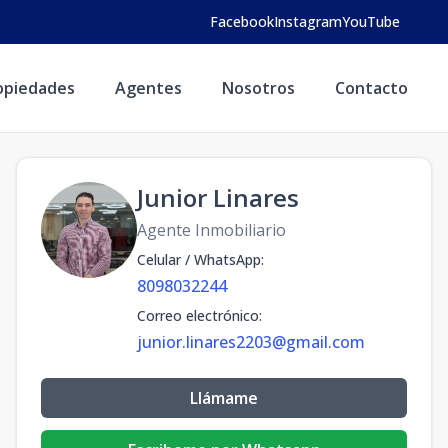
Facebook
Instagram
YouTube
opiedades
Agentes
Nosotros
Contacto
Junior Linares
Agente Inmobiliario
Celular / WhatsApp
:
8098032244
Correo electrónico
:
junior.linares2203@gmail.com
Llámame