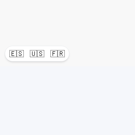
🇪🇸
🇺🇸
🇫🇷