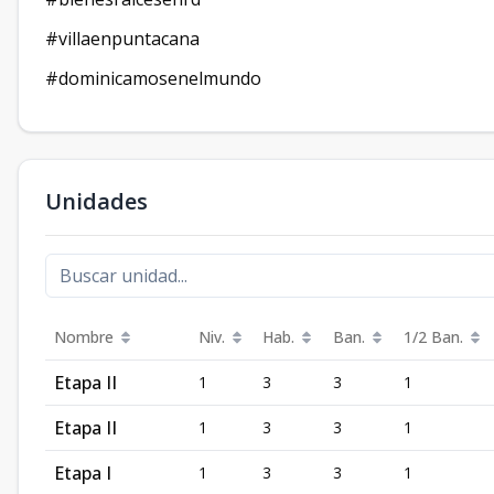
#villaenpuntacana
#dominicamosenelmundo
Unidades
Nombre
Niv.
Hab.
Ban.
1/2 Ban.
Etapa II
1
3
3
1
Etapa II
1
3
3
1
Etapa I
1
3
3
1