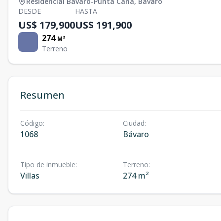
Residencial Bávaro-Punta Cana
,
Bávaro
DESDE
HASTA
US$ 179,900
US$ 191,900
274
M²
Terreno
Resumen
Código
:
Ciudad
:
1068
Bávaro
Tipo de inmueble
:
Terreno
:
Villas
274 m²