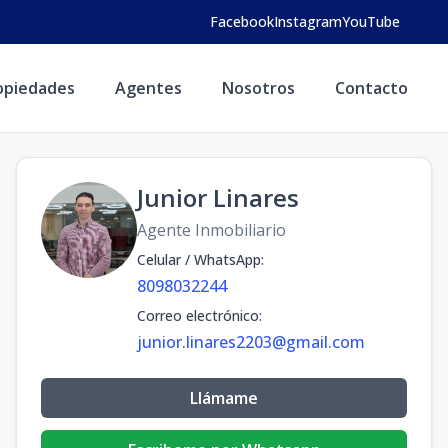
Facebook
Instagram
YouTube
opiedades
Agentes
Nosotros
Contacto
Junior Linares
Agente Inmobiliario
Celular / WhatsApp
:
8098032244
Correo electrónico
:
junior.linares2203@gmail.com
Llámame