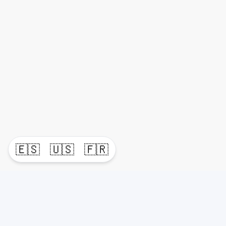
🇪🇸
🇺🇸
🇫🇷