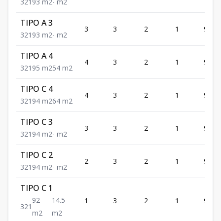
3
2
1
93
m2
-
m2
TIPO A 3
3
3
2
1
93
3
2
1
93
m2
-
m2
TIPO A 4
4
3
2
1
95
3
2
1
95
m2
54
m2
TIPO C 4
4
3
2
1
94
3
2
1
94
m2
64
m2
TIPO C 3
3
3
2
1
94
3
2
1
94
m2
-
m2
TIPO C 2
2
3
2
1
94
3
2
1
94
m2
-
m2
TIPO C 1
92
14.5
1
3
2
1
92
3
2
1
m2
m2