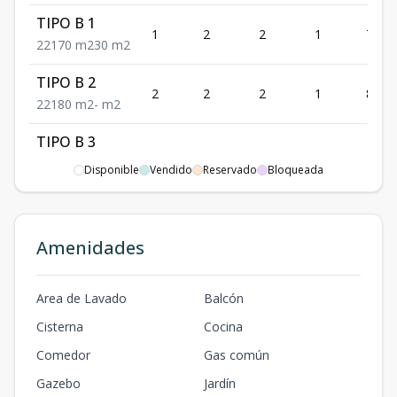
TIPO B 1
1
2
2
1
70
2
2
1
70
m2
30
m2
TIPO B 2
2
2
2
1
80
2
2
1
80
m2
-
m2
TIPO B 3
3
2
2
1
72
2
2
1
72
m2
-
m2
Disponible
Vendido
Reservado
Bloqueada
TIPO B 4
4
2
2
1
72
2
2
1
72
m2
46
m2
Amenidades
TIPO A 1
1
3
2
1
92
3
2
1
92
m2
15
m2
Area de Lavado
Balcón
Cisterna
Cocina
Comedor
Gas común
Gazebo
Jardín