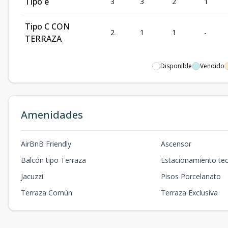
Tipo e
3
3
2
1
Tipo C CON
2
1
1
-
TERRAZA
Disponible
Vendido
Amenidades
AirBnB Friendly
Ascensor
Balcón tipo Terraza
Estacionamiento te
Jacuzzi
Pisos Porcelanato
Terraza Común
Terraza Exclusiva