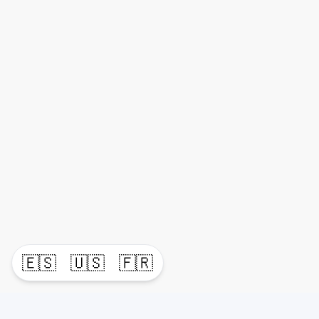
🇪🇸
🇺🇸
🇫🇷