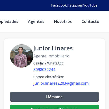
Facebook
Instagram
YouTube
opiedades
Agentes
Nosotros
Contacto
Junior Linares
Agente Inmobiliario
Celular / WhatsApp
:
8098032244
Correo electrónico
:
junior.linares2203@gmail.com
Llámame