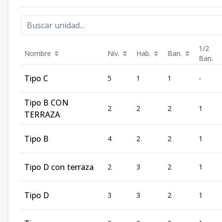
1/2
Nombre
Niv.
Hab.
Ban.
Ban.
Tipo C
5
1
1
-
Tipo B CON
2
2
2
1
TERRAZA
Tipo B
4
2
2
1
Tipo D con terraza
2
3
2
1
Tipo D
3
3
2
1