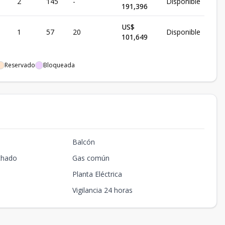
2
145
-
Disponible
191,396
US$
1
57
20
Disponible
101,649
Reservado
Bloqueada
Balcón
chado
Gas común
Planta Eléctrica
Vigilancia 24 horas