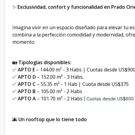
✨
Exclusividad, confort y funcionalidad en Prado Ori
Imagina vivir en un espacio diseñado para elevar tu est
combina a la perfección comodidad y modernidad, ofr
momento.
🏡
Tipologías disponibles:
✅
APTO E
– 144.00 m² - 3 Habs | Cuotas desde US$90
✅
APTO D
– 152.00 m² - 3 Habs.
✅
APTO C
– 55.35 m² - 1 Hab | Cuota desde US$375
✅
APTO B
– 105.00 m² - 2 Habs
✅
APTO A
– 101.70 m² - 2 Habs
| Cuotas desde US$600
🌆
Un rooftop que lo tiene todo