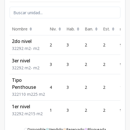
Nombre
Niv.
Hab.
Ban.
Est.
m²
2do nivel
2
3
2
2
92
3
2
2
92
m2
-
m2
3er nivel
3
3
2
2
92
3
2
2
92
m2
-
m2
Tipo
Penthouse
4
3
2
2
110
3
2
2
110
m2
25
m2
1er nivel
1
3
2
2
92
3
2
2
92
m2
15
m2
Disponible
Vendido
Reservado
Bloqueada