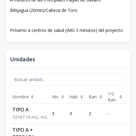
Bibijagua (20min)/Cabeza de Toro
Próximo a centros de salud (IMG 5 minutos) del proyecto
Unidades
1/2
Nombre
Niv.
Hab.
Ban.
Est.
Ban.
TIPO A
3
3
2
-
1
3
2
1
87.19
m2
-
m2
TIPO A +