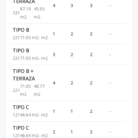
TERRAZA
4
3
3
-
1
87.19
45.93
3
3
1
m2
m2
TIPO B
1
2
2
-
1
2
2
1
71.05
m2
-
m2
TIPO B
3
2
2
-
1
2
2
1
71.05
m2
-
m2
TIPO B +
TERRAZA
4
2
2
-
1
71.05
48.77
2
2
1
m2
m2
TIPO C
1
1
2
-
1
1
2
1
46.64
m2
-
m2
TIPO C
2
1
2
-
1
1
2
1
46.64
m2
-
m2