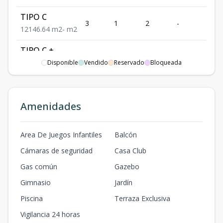
TIPO C
3
1
2
-
1
1
2
1
46.64
m2
-
m2
TIPO C +
TERRAZA
Disponible
Vendido
Reservado
Bloqueada
4
1
3
-
1
46.64
30.25
1
3
1
m2
m2
Amenidades
TIPO A
1
3
2
-
1
3
2
1
87.19
m2
-
m2
Area De Juegos Infantiles
Balcón
Cámaras de seguridad
Casa Club
Gas común
Gazebo
Gimnasio
Jardín
Piscina
Terraza Exclusiva
Vigilancia 24 horas