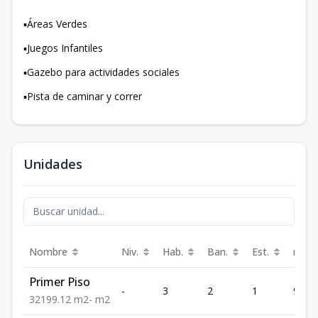
▪️Áreas Verdes
▪️Juegos Infantiles
▪️Gazebo para actividades sociales
▪️Pista de caminar y correr
Unidades
Nombre
Niv.
Hab.
Ban.
Est.
m²
Primer Piso
-
3
2
1
99.12
3
2
1
99.12
m2
-
m2