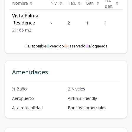
1/2
Nombre
Niv.
Hab.
Ban.
Est.
Ban.
Vista Palma
Residence
-
2
1
1
1
2
1
1
65
m2
Disponible
Vendido
Reservado
Bloqueada
Amenidades
½ Baño
2 Niveles
Aeropuerto
AirBnB Friendly
Alta rentabilidad
Bancos comerciales