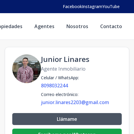
Facebook
Instagram
YouTube
opiedades
Agentes
Nosotros
Contacto
Junior Linares
Agente Inmobiliario
Celular / WhatsApp
:
8098032244
Correo electrónico
:
junior.linares2203@gmail.com
Llámame