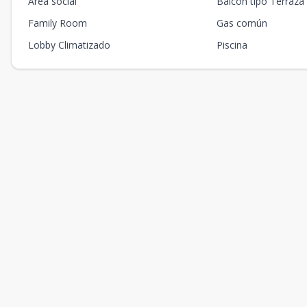
Área social
Balcón tipo Terraza
Family Room
Gas común
Lobby Climatizado
Piscina