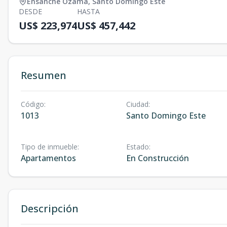
Ensanche Ozama
,
Santo Domingo Este
DESDE
HASTA
US$ 223,974
US$ 457,442
Resumen
Código
:
Ciudad
:
1013
Santo Domingo Este
Tipo de inmueble
:
Estado
:
Apartamentos
En Construcción
Descripción