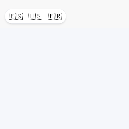
🇪🇸
🇺🇸
🇫🇷