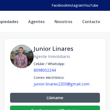
Facebook
Instagram
YouTube
opiedades
Agentes
Nosotros
Contacto
Junior Linares
Agente Inmobiliario
Celular / WhatsApp
:
8098032244
Correo electrónico
:
junior.linares2203@gmail.com
Llámame