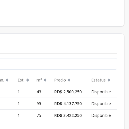
an.
Est.
m²
Precio
Estatus
1
43
RD$ 2,500,250
Disponible
1
95
RD$ 4,137,750
Disponible
1
75
RD$ 3,422,250
Disponible