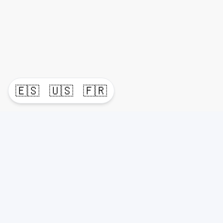
🇪🇸
🇺🇸
🇫🇷